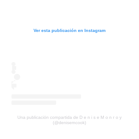
Ver esta publicación en Instagram
Una publicación compartida de D e n i s e M o n r o y
(@denisemcook)