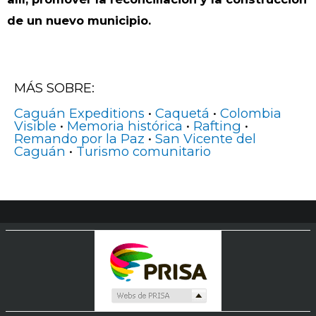
de un nuevo municipio.
MÁS SOBRE:
Caguán Expeditions
•
Caquetá
•
Colombia
Visible
•
Memoria histórica
•
Rafting
•
Remando por la Paz
•
San Vicente del
Caguán
•
Turismo comunitario