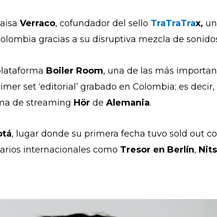
paisa
Verraco
, cofundador del sello
TraTraTra
x,
un
olombia gracias a su disruptiva mezcla de sonidos 
plataforma
Boiler Room
, una de las más important
rimer set ‘editorial’ grabado en Colombia; es decir
rma de streaming
Hör
de
Alemania
.
otá
, lugar donde su primera fecha tuvo sold out c
arios internacionales como
Tresor en Berlín
,
Nit