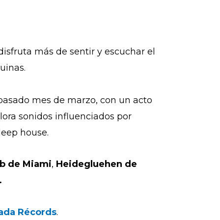
disfruta más de sentir y escuchar el
uinas.
el pasado mes de marzo, con un acto
lora sonidos influenciados por
deep house.
ub de Miami
,
Heidegluehen de
.
da Récords
.