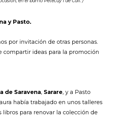
casión, en el barrio Petecuy I de Cali. /
na y Pasto.
os por invitación de otras personas.
e compartir ideas para la promoción
ra de Saravena
,
Sarare
, y a Pasto
Laura había trabajado en unos talleres
s libros para renovar la colección de