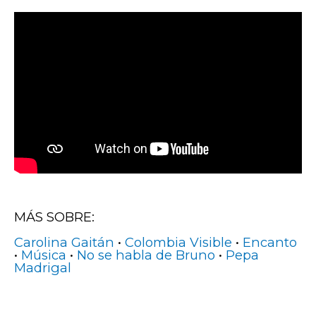
MÁS SOBRE:
Carolina Gaitán
•
Colombia Visible
•
Encanto
•
Música
•
No se habla de Bruno
•
Pepa
Madrigal