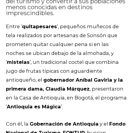
del turismo y convertir a sus poblaciones
menos conocidas en destinos
imprescindibles.
Entre ‘
quitapesares
’, pequeños muñecos de
tela realizados por artesanas de Sonsón que
prometen quitar cualquier pena si en las
noches se ubican debajo de la almohada, y
‘
mistelas
’, un tradicional coctel que combina
jugo de frutas típicas con aguardiente
antioqueño, el
gobernador Aníbal Gaviria y la
primera dama, Claudia Márquez
, presentaron
en la Casa de Antioquia, en Bogotá, el programa
‘
Antioquia es Mágica
’.
Con él, la
Gobernación de Antioquia
y el
Fondo
Nacional de Turismo, FONTUR
, buscan