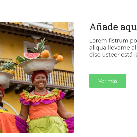
Añade aquí
Lorem fistrum por
aliqua llevame al
dise usteer está
Ver más