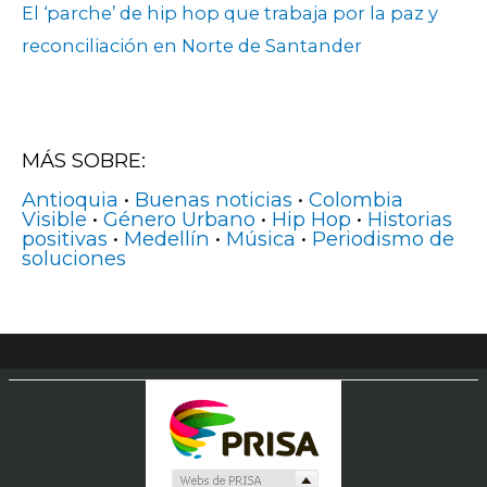
El ‘parche’ de hip hop que trabaja por la paz y
reconciliación en Norte de Santander
MÁS SOBRE:
Antioquia
•
Buenas noticias
•
Colombia
Visible
•
Género Urbano
•
Hip Hop
•
Historias
positivas
•
Medellín
•
Música
•
Periodismo de
soluciones