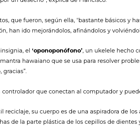
por un desecho”, explica de Francisco.
os, que fueron, según ella, “bastante básicos y has
, han ido mejorándolos, afinándolos y volviéndol
insignia, el
‘oponoponófono’
, un ukelele hecho 
mantra hawaiano que se usa para resolver problem
 gracias”.
n controlador que conectan al computador y puede
il reciclaje, su cuerpo es de una aspiradora de los
has de la parte plástica de los cepillos de dientes