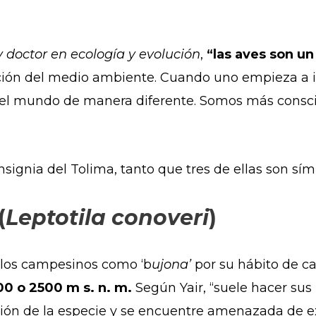
y doctor en ecología y evolución
,
“las aves son un
ón del medio ambiente. Cuando uno empieza a ide
 el mundo de manera diferente. Somos más consci
 insignia del Tolima, tanto que tres de ellas son s
(
Leptotila conoveri
)
 los campesinos como ‘b
ujona’
por su hábito de ca
00 o 2500 m s. n. m.
Según Yair, “suele hacer sus 
ión de la especie y se encuentre amenazada de ext