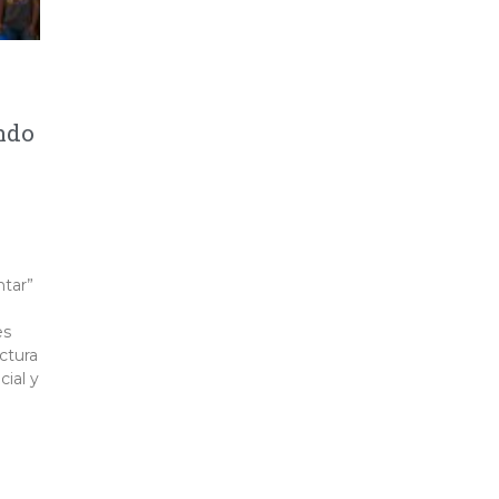
ndo
ntar”
es
ctura
ial y