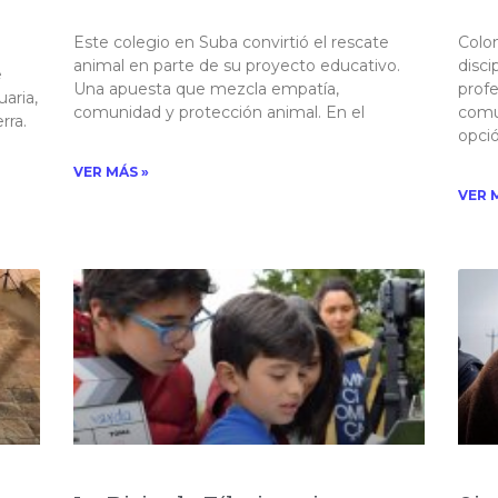
Este colegio en Suba convirtió el rescate
Colom
animal en parte de su proyecto educativo.
disci
e
Una apuesta que mezcla empatía,
profe
aria,
comunidad y protección animal. En el
comu
ra.​
opció
VER MÁS »
VER 