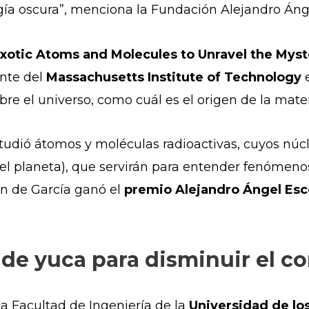
rgía oscura”, menciona la Fundación Alejandro Án
xotic Atoms and Molecules to Unravel the Myste
ente del
Massachusetts Institute of Technology
e
e el universo, como cuál es el origen de la mater
estudió átomos y moléculas radioactivas, cuyos núc
n el planeta), que servirán para entender fenómen
ión de García ganó el
premio Alejandro Ángel Esco
 de yuca para disminuir el c
la Facultad de Ingeniería de la
Universidad de lo