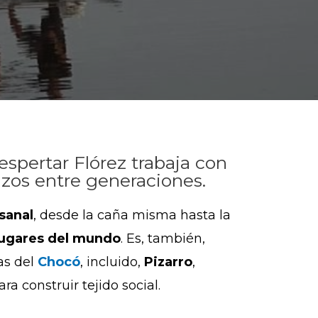
spertar Flórez trabaja con
azos entre generaciones.
sanal
, desde la caña misma hasta la
 lugares del mundo
. Es, también,
as del
Chocó
, incluido,
Pizarro
,
a construir tejido social.