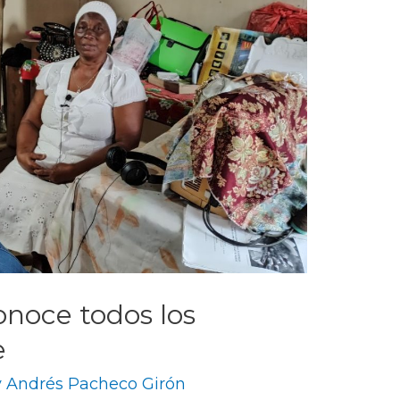
onoce todos los
e
y
Andrés Pacheco Girón