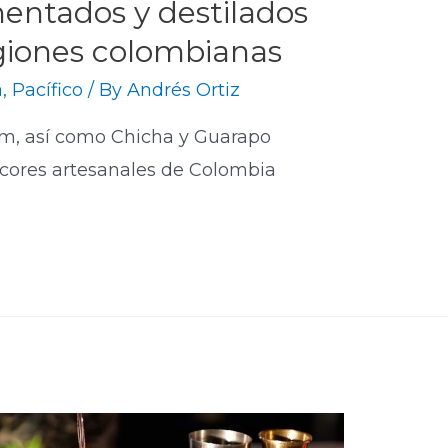
entados y destilados
egiones colombianas
a
,
Pacífico
/ By
Andrés Ortiz
um, así como Chicha y Guarapo
licores artesanales de Colombia