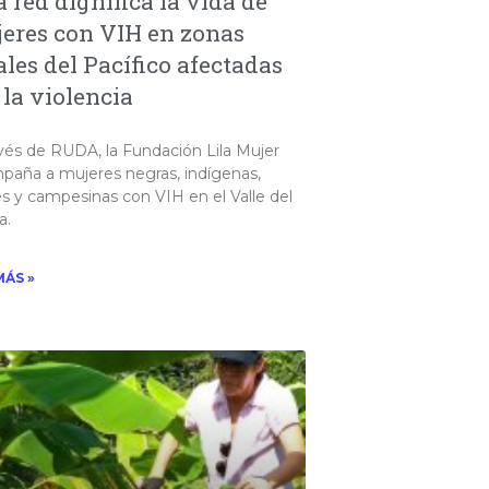
a red dignifica la vida de
eres con VIH en zonas
ales del Pacífico afectadas
 la violencia
vés de RUDA, la Fundación Lila Mujer
paña a mujeres negras, indígenas,
es y campesinas con VIH en el Valle del
.​
MÁS »