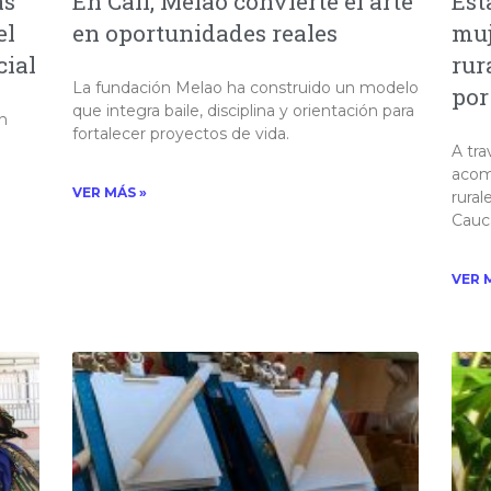
as
En Cali, Melao convierte el arte
Est
el
en oportunidades reales
muj
cial
rur
La fundación Melao ha construido un modelo
por
que integra baile, disciplina y orientación para
n
fortalecer proyectos de vida.
A tra
acom
VER MÁS »
rural
Cauca
VER 