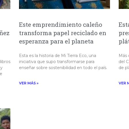
Este emprendimiento caleño
Est
iñez
transforma papel reciclado en
pre
esperanza para el planeta
plá
Esta es la historia de Mi Tierra Eco, una
Más 
libros
iniciativa que supo transformarse para
del C
 y
enseñar sobre sostenibilidad en todo el país.
de pl
de
VER MÁS »
VER 