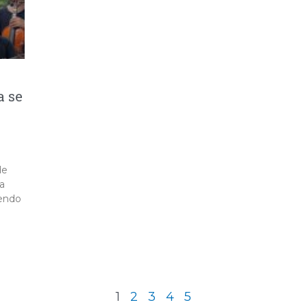
a se
de
la
iendo
1
2
3
4
5