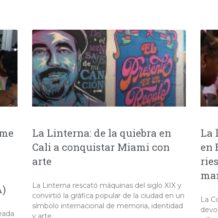
 me
La Linterna: de la quiebra en
La 
Cali a conquistar Miami con
en 
arte
rie
man
La Linterna rescató máquinas del siglo XIX y
A)
convirtió la gráfica popular de la ciudad en un
La C
símbolo internacional de memoria, identidad
devol
reada
y arte.​