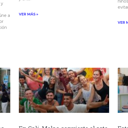
niños
 y
evitar
VER MÁS »
úne a
or
VER 
ción