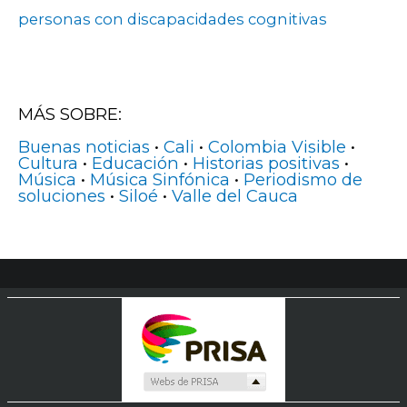
personas con discapacidades cognitivas
MÁS SOBRE:
Buenas noticias
•
Cali
•
Colombia Visible
•
Cultura
•
Educación
•
Historias positivas
•
Música
•
Música Sinfónica
•
Periodismo de
soluciones
•
Siloé
•
Valle del Cauca