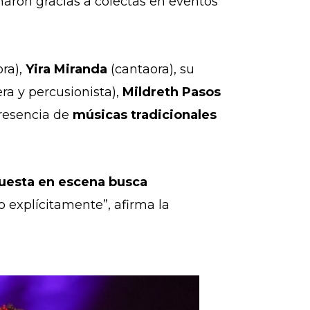
naron gracias a colectas en eventos
ra),
Yira Miranda
(cantaora), su
ra y percusionista),
Mildreth Pasos
presencia de
músicas tradicionales
uesta en escena busca
o explícitamente”, afirma la