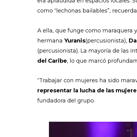
era aplaudida en espacios locales. S
como “lechonas bailables”, recuerda 
A ella, que funge como maraquera y
hermana
Yuranis
(percusionista),
Da
(percusionista).
La mayoría de las in
del Caribe
, lo que marcó profunda
“Trabajar con mujeres ha sido mara
representar la lucha de las mujere
fundadora del grupo.