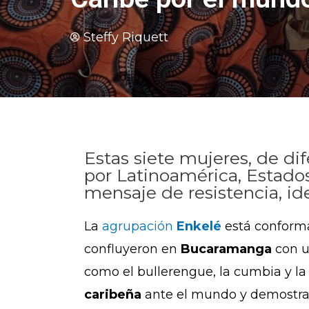
Steffy Riquett
Estas siete mujeres, de dif
por Latinoamérica, Estado
mensaje de resistencia, id
La
agrupación
Enkelé
está conforma
confluyeron en
Bucaramanga
con u
como el bullerengue, la cumbia y l
caribeña
ante el mundo y demostrar