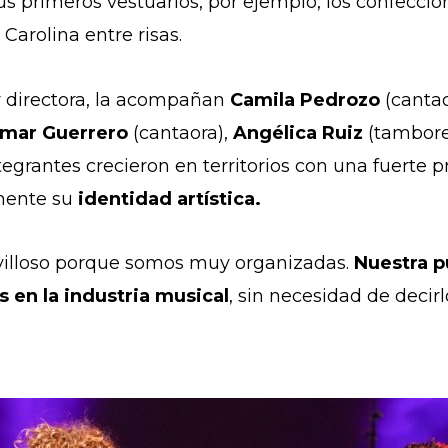
us primeros vestuarios, por ejemplo, los confeccio
Carolina entre risas.
 directora, la acompañan
Camila Pedrozo
(cantao
mar Guerrero
(cantaora),
Angélica Ruiz
(tambore
tegrantes crecieron en territorios con una fuerte 
mente su
identidad artística.
villoso porque somos muy organizadas.
Nuestra p
s en la industria musical
, sin necesidad de decirl