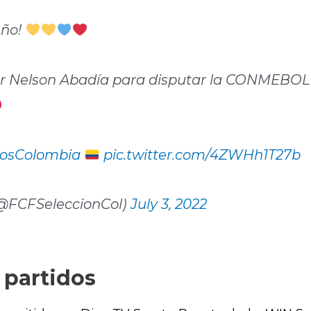
eño!
 por Nelson Abadía para disputar la CONMEBO
osColombia
pic.twitter.com/4ZWHh1T27b
(@FCFSeleccionCol)
July 3, 2022
 partidos