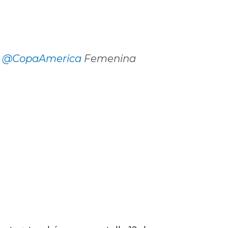
L
@CopaAmerica
Femenina