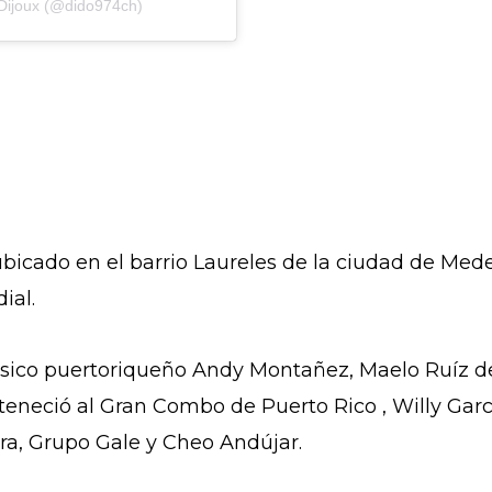
Dijoux (@dido974ch)
icado en el barrio Laureles de la ciudad de Medel
ial.
úsico puertoriqueño Andy Montañez, Maelo Ruíz d
rteneció al Gran Combo de Puerto Rico , Willy Garc
rra, Grupo Gale y Cheo Andújar.