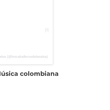
alsa (@loscaballerosdelasalsa)
 Música colombiana