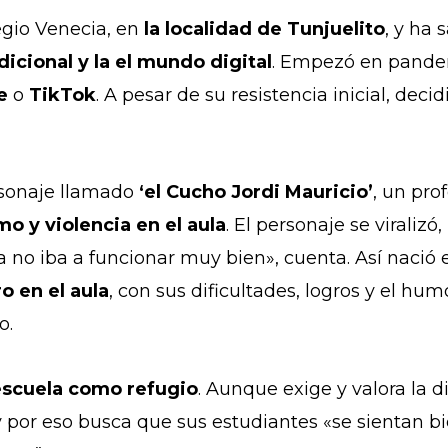
gio Venecia, en
la localidad de Tunjuelito
, y ha
dicional y la el mundo digital
. Empezó en pande
be
o
TikTok
. A pesar de su resistencia inicial, dec
rsonaje llamado
‘el Cucho Jordi Mauricio’
, un pro
o y violencia en el aula
. El personaje se viraliz
no iba a funcionar muy bien», cuenta. Así nació e
o en el aula
, con sus dificultades, logros y el hu
o.
escuela como refugio
. Aunque exige y valora la 
y por eso busca que sus estudiantes «se sientan b