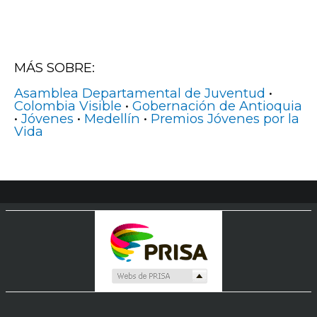
MÁS SOBRE:
Asamblea Departamental de Juventud
•
Colombia Visible
•
Gobernación de Antioquia
•
Jóvenes
•
Medellín
•
Premios Jóvenes por la
Vida