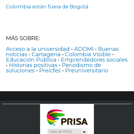
Colombia están fuera de Bogotá
MÁS SOBRE:
Acceso a la universidad
•
ADOMI
•
Buenas
noticias
•
Cartagena
•
Colombia Visible
•
Educación Pública
•
Emprendedores sociales
•
Historias positivas
•
Periodismo de
soluciones
•
Preicfes
•
Preuniversitario