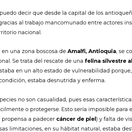
puedo decir que desde la capital de los antioqueño
 gracias al trabajo mancomunado entre actores in
ritorio nacional.
, en una zona boscosa de
Amalfi, Antioquia
, se c
nal. Se trata del rescate de una
felina silvestre a
staba en un alto estado de vulnerabilidad porqu
ondición, estaba desnutrida y enferma.
 especies no son casualidad, pues esas característi
ácilmente o protegerse. Esto sería imposible para 
s propensa a padecer
cáncer de piel
) y falta de v
as limitaciones, en su hábitat natural, estaba des