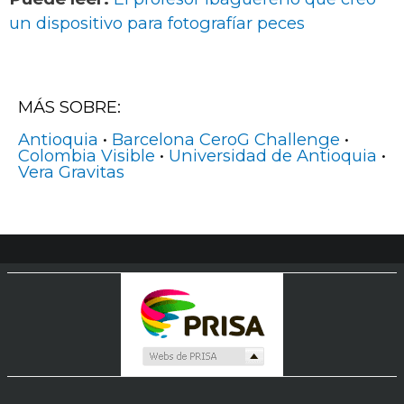
un dispositivo para fotografíar peces
MÁS SOBRE:
Antioquia
•
Barcelona CeroG Challenge
•
Colombia Visible
•
Universidad de Antioquia
•
Vera Gravitas