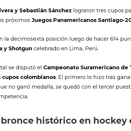
ivera y Sebastián Sánchez
lograron tres cupos p
los próximos
Juegos Panamericanos Santiago-2
 en la decimosexta posición
luego de hacer 614 pu
la y Shotgun
celebrado en Lima, Perú.
al se disputó el
Campeonato Suramericano de T
s cupos colombianos
. El primero lo hizo tras gan
que no ganó medalla, se quedó con el tercer pues
ompetencia.
bronce histórico en hockey 