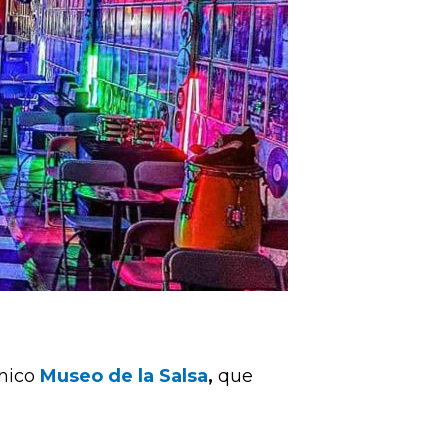
ónico
Museo de la Salsa
,
que