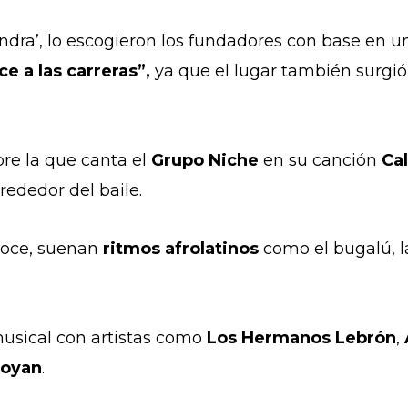
ondra’, lo escogieron los fundadores con base en u
ce a las carreras”,
ya que el lugar también surgi
bre la que canta el
Grupo Niche
en su canción
Cal
rededor del baile.
noce, suenan
ritmos afrolatinos
como el bugalú, l
usical con artistas como
Los Hermanos Lebrón
,
boyan
.