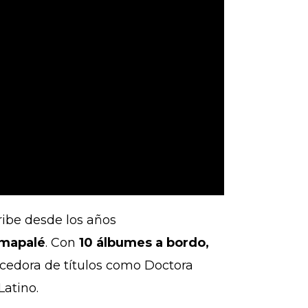
ribe desde los años
l mapalé
. Con
10 álbumes a bordo,
cedora de títulos como Doctora
Latino.