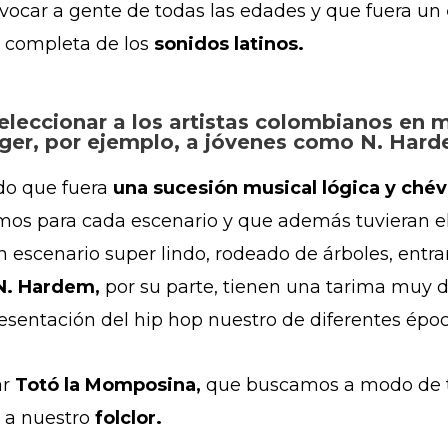
ocar a gente de todas las edades y que fuera un
n completa de los
sonidos latinos.
leccionar a los artistas colombianos en m
oger, por ejemplo, a jóvenes como N. Hard
do que fuera
una sucesión musical lógica y ché
os para cada escenario y que además tuvieran el 
un escenario super lindo, rodeado de árboles, ent
. Hardem,
por su parte,
tienen una tarima muy d
sentación del hip hop nuestro de diferentes épo
ar
Totó la Momposina,
que buscamos a modo de t
 a nuestro
folclor.