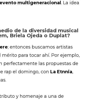
evento multigeneracional
. La idea
edio de la diversidad musical
em, Briela Ojeda o Duplat?
vere
; entonces buscamos artistas
mérito para tocar ahí. P
or ejemplo,
ran perfectamente las propuestas de
e rap el domingo, con
La Etnnia
,
cas.
ributo y homenaje a una de