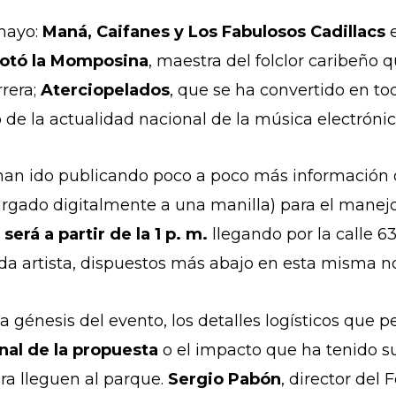
 mayo:
Maná, Caifanes y Los Fabulosos Cadillacs
e
otó la Momposina
, maestra del folclor caribeño
rrera;
Aterciopelados
, que se ha convertido en to
de la actualidad nacional de la música electróni
han ido publicando poco a poco más información 
argado digitalmente a una manilla) para el manejo
 será a partir de la 1 p. m.
llegando por la calle 6
ada artista, dispuestos más abajo en esta misma no
génesis del evento, los detalles logísticos que pe
nal de la propuesta
o el impacto que ha tenido s
ra lleguen al parque.
Sergio Pabón
, director del 