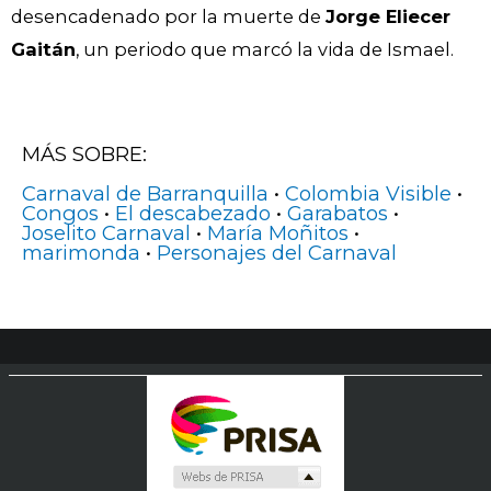
desencadenado por la muerte de
Jorge Eliecer
Gaitán
, un periodo que marcó la vida de Ismael.
MÁS SOBRE:
Carnaval de Barranquilla
•
Colombia Visible
•
Congos
•
El descabezado
•
Garabatos
•
Joselito Carnaval
•
María Moñitos
•
marimonda
•
Personajes del Carnaval