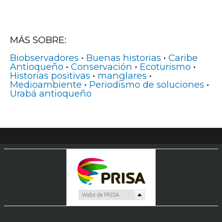
MÁS SOBRE:
Biobservadores
•
Buenas historias
•
Caribe
Antioqueño
•
Conservación
•
Ecoturismo
•
Historias positivas
•
manglares
•
Medioambiente
•
Periodismo de soluciones
•
Urabá antioqueño