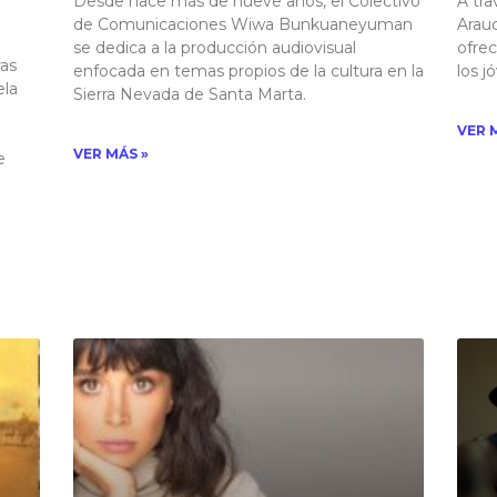
Desde hace más de nueve años, el Colectivo
A tra
de Comunicaciones Wiwa Bunkuaneyuman
Arauc
se dedica a la producción audiovisual
ofrec
as
enfocada en temas propios de la cultura en la
los j
ela
Sierra Nevada de Santa Marta.
VER 
VER MÁS »
e