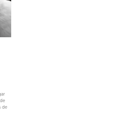
gar
 de
s de