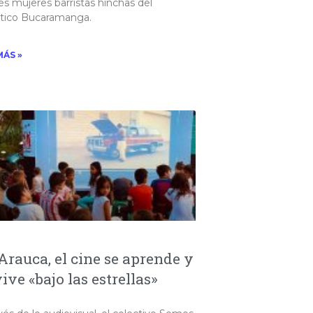
es mujeres barristas hinchas del
ntico Bucaramanga.
MÁS »
Arauca, el cine se aprende y
vive «bajo las estrellas»