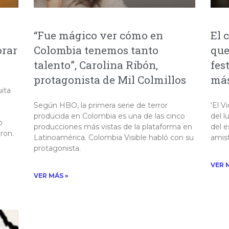
“Fue mágico ver cómo en
El 
rar
Colombia tenemos tanto
que
talento”, Carolina Ribón,
fes
protagonista de Mil Colmillos
más
ita
Según HBO, la primera serie de terror
‘El V
producida en Colombia es una de las cinco
del l
o
producciones más vistas de la plataforma en
del e
on. ​
Latinoamérica. Colombia Visible habló con su
amis
protagonista.
VER 
VER MÁS »