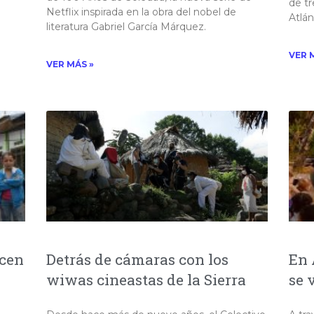
de tr
Netflix inspirada en la obra del nobel de
Atlá
literatura Gabriel García Márquez.
VER 
VER MÁS »
ucen
Detrás de cámaras con los
En 
wiwas cineastas de la Sierra
se 