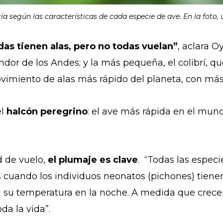
a según las características de cada especie de ave. En la foto, 
das tienen alas, pero no todas vuelan”
, aclara O
or de los Andes; y la más pequeña, el colibrí, qu
ovimiento de alas más rápido del planeta, con má
el
halcón peregrino
: el ave más rápida en el mun
d de vuelo,
el plumaje es clav
e
. “Todas las especi
es cuando los individuos neonatos (pichones) tien
 su temperatura en la noche. A medida que crecen
da la vida”.