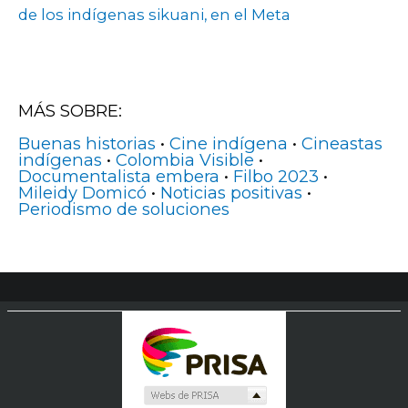
de los indígenas sikuani, en el Meta
MÁS SOBRE:
Buenas historias
•
Cine indígena
•
Cineastas
indígenas
•
Colombia Visible
•
Documentalista embera
•
Filbo 2023
•
Mileidy Domicó
•
Noticias positivas
•
Periodismo de soluciones