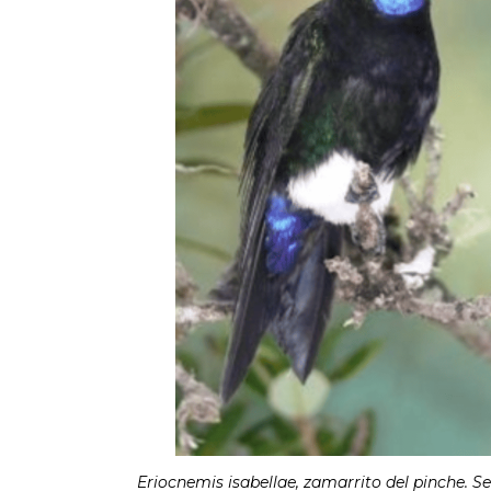
Eriocnemis isabellae, zamarrito del pinche. Se