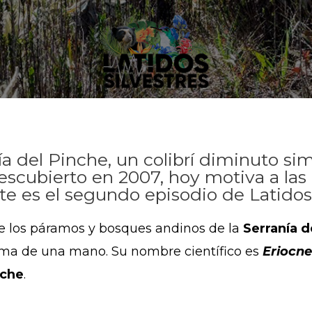
nía del Pinche, un colibrí diminuto s
escubierto en 2007, hoy motiva a la
ste es el segundo episodio de Latidos 
re los páramos y bosques andinos de la
Serranía d
lma de una mano. Su nombre científico es
Eriocne
nche
.