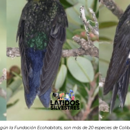
gún la Fundación Ecohabitats, son más de 20 especies de Colibrí 