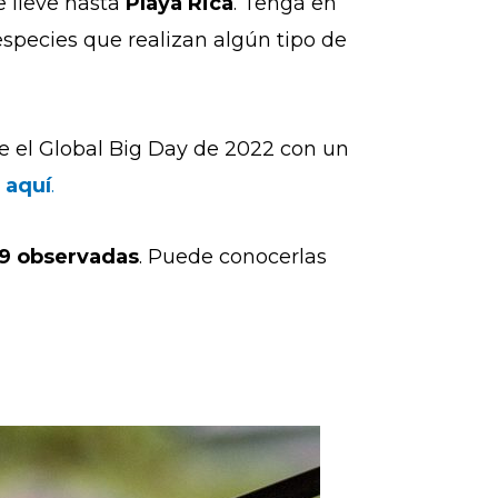
 lleve hasta
Playa Rica
. Tenga en
 especies que realizan algún tipo de
e el
Global Big Day de 2022 con un
,
aquí
.
9 observadas
. Puede conocerlas