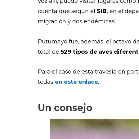
vez allí, puede visitar lugares como
cuenta que según el
SiB
, en el dep
migración y dos endémicas.
Putumayo fue, además, el octavo d
total de
529 tipos de aves diferen
Para el caso de esta travesía en part
todas
en este enlace
.
Un consejo