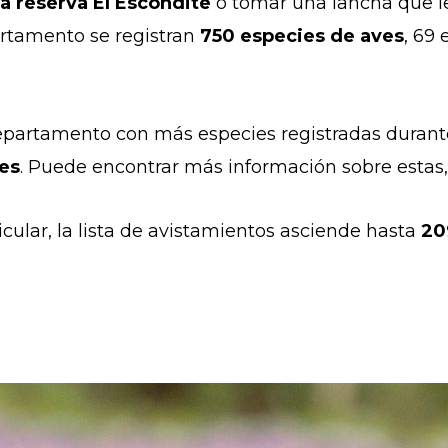
la reserva El Escondite
o tomar una lancha que le
artamento se registran
750 especies de aves
, 69
epartamento con más especies registradas durant
tes
. Puede encontrar más información sobre estas
icular, la lista de avistamientos asciende hasta
20