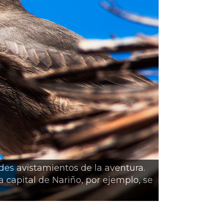
des avistamientos de la aventura.
El gorrión m
a capital de Nariño, por ejemplo, se
al bosque n
vegetación 