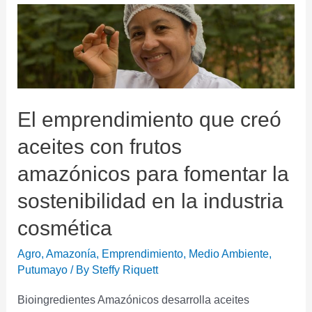
El emprendimiento que creó
aceites con frutos
amazónicos para fomentar la
sostenibilidad en la industria
cosmética
Agro
,
Amazonía
,
Emprendimiento
,
Medio Ambiente
,
Putumayo
/ By
Steffy Riquett
Bioingredientes Amazónicos desarrolla aceites