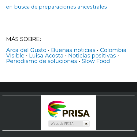
en busca de preparaciones ancestrales
MÁS SOBRE:
Arca del Gusto
•
Buenas noticias
•
Colombia
Visible
•
Luisa Acosta
•
Noticias positivas
•
Periodismo de soluciones
•
Slow Food