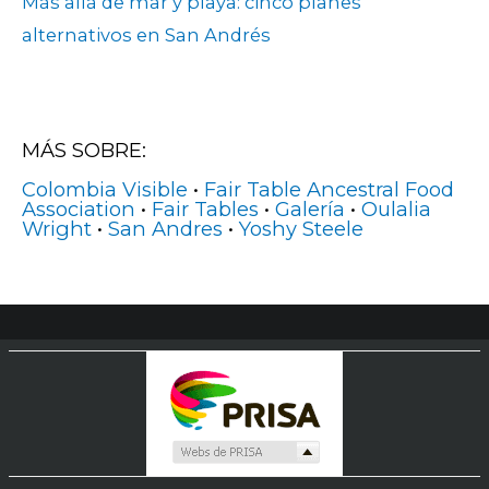
Más allá de mar y playa: cinco planes
alternativos en San Andrés
MÁS SOBRE:
Colombia Visible
•
Fair Table Ancestral Food
Association
•
Fair Tables
•
Galería
•
Oulalia
Wright
•
San Andres
•
Yoshy Steele