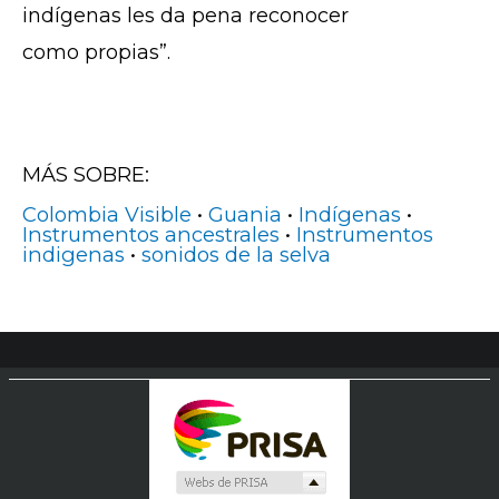
indígenas les da pena reconocer
como propias”.
MÁS SOBRE:
Colombia Visible
•
Guania
•
Indígenas
•
Instrumentos ancestrales
•
Instrumentos
indigenas
•
sonidos de la selva