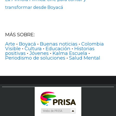
transformar desde Boyacá
MÁS SOBRE:
Arte
•
Boyacá
•
Buenas noticias
•
Colombia
Visible
•
Cultura
•
Educación
•
Historias
positivas
•
Jóvenes
•
Kalma Escuela
•
Periodismo de soluciones
•
Salud Mental