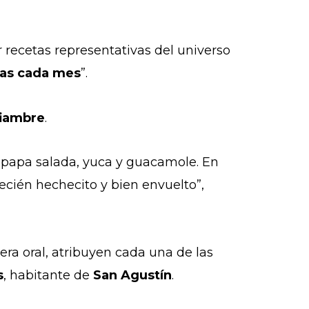
 recetas representativas del universo
las cada mes
”.
fiambre
.
, papa salada, yuca y guacamole. En
recién hechecito y bien envuelto”,
ra oral, atribuyen cada una de las
s
, habitante de
San Agustín
.