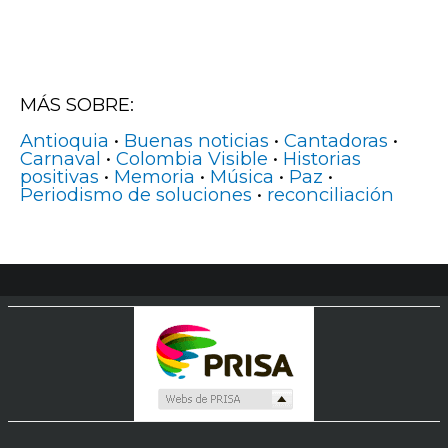
MÁS SOBRE:
Antioquia
•
Buenas noticias
•
Cantadoras
•
Carnaval
•
Colombia Visible
•
Historias
positivas
•
Memoria
•
Música
•
Paz
•
Periodismo de soluciones
•
reconciliación