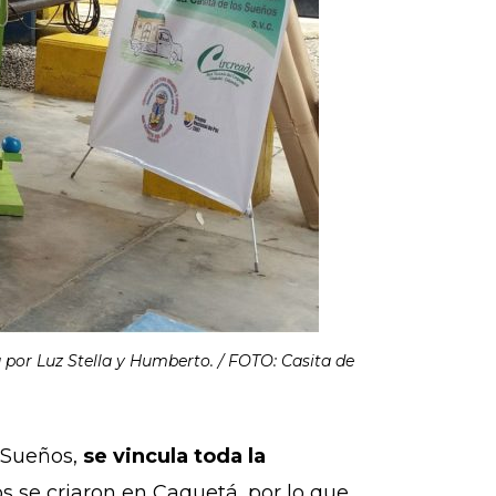
a por Luz Stella y Humberto. / FOTO: Casita de
s Sueños,
se vincula toda la
s se criaron en Caquetá, por lo que