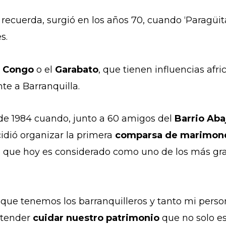
 recuerda, surgió en los años 70, cuando ‘Paragüita
s.
l
Congo
o el
Garabato
, que tienen influencias afri
nte a Barranquilla.
 de 1984 cuando, junto a 60 amigos del
B
arrio Aba
cidió organizar la primera
comparsa de marimon
o que hoy es considerado como uno de los más gra
de que tenemos los barranquilleros y tanto mi per
etender
cuidar nuestro patrimonio
que no solo es