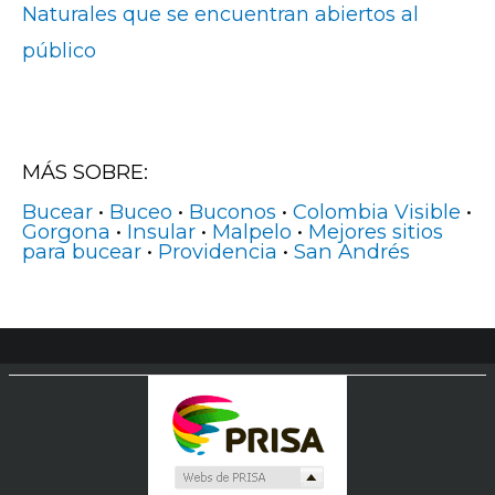
Naturales que se encuentran abiertos al
público
MÁS SOBRE:
Bucear
•
Buceo
•
Buconos
•
Colombia Visible
•
Gorgona
•
Insular
•
Malpelo
•
Mejores sitios
para bucear
•
Providencia
•
San Andrés