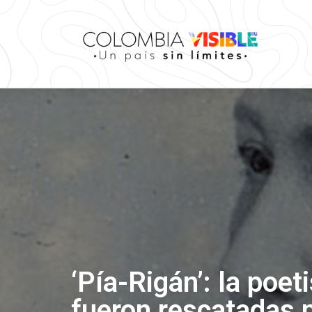
‘Pía-Rigán’: la poet
fueron rescatadas p