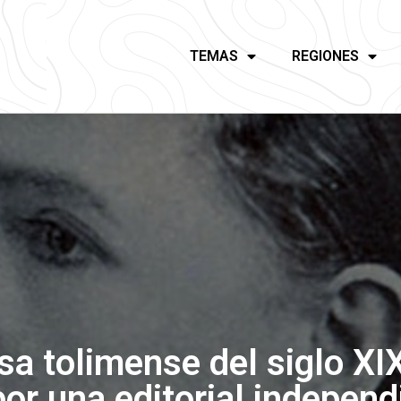
TEMAS
REGIONES
isa tolimense del siglo X
or una editorial independ