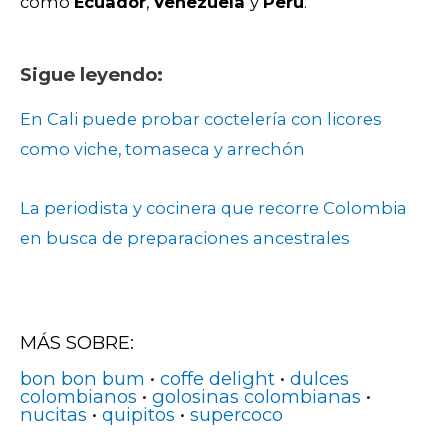
como
Ecuador
,
Venezuela
y
Perú
.
Sigue leyendo:
En Cali puede probar coctelería con licores
como viche, tomaseca y arrechón
La periodista y cocinera que recorre Colombia
en busca de preparaciones ancestrales
MÁS SOBRE:
bon bon bum
•
coffe delight
•
dulces
colombianos
•
golosinas colombianas
•
nucitas
•
quipitos
•
supercoco