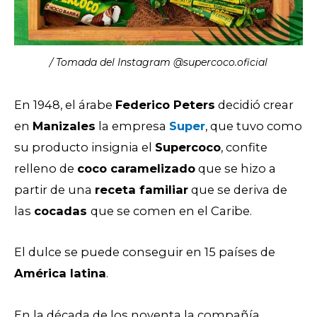
/ Tomada del Instagram @supercoco.oficial
En 1948, el árabe
Federico Peters
decidió crear
en
Manizales
la empresa
Super
, que tuvo como
su producto insignia el
Supercoco
, confite
relleno de
coco caramelizado
que se hizo a
partir de una
receta familiar
que se deriva de
las
cocadas
que se comen en el Caribe.
El dulce se puede conseguir en 15 países de
América latina
.
En la década de los noventa la compañía