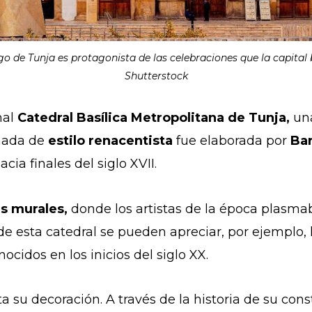
go de Tunja es protagonista de las celebraciones que la capit
Shutterstock
nal
Catedral Basílica Metropolitana de Tunja,
una
chada de
estilo renacentista
fue elaborada por
Ba
cia finales del siglo XVII.
as murales,
donde los artistas de la época plasm
 de esta catedral se pueden apreciar, por ejemplo,
nocidos en los inicios del siglo XX.
a su decoración. A través de la historia de su co