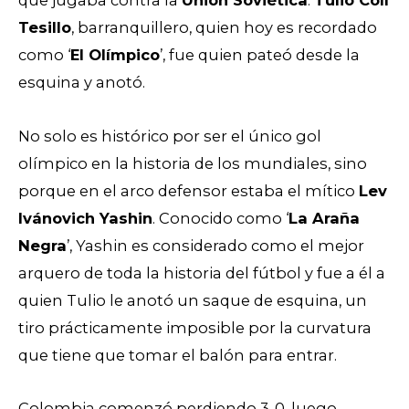
que jugaba contra la
Unión Soviética
.
Tulio Coll
Tesillo
, barranquillero, quien hoy es recordado
como ‘
El Olímpico
’, fue quien pateó desde la
esquina y anotó.
No solo es histórico por ser el único gol
olímpico en la historia de los mundiales, sino
porque en el arco defensor estaba el mítico
Lev
Ivánovich Yashin
. Conocido como ‘
La Araña
Negra
’, Yashin es considerado como el mejor
arquero de toda la historia del fútbol y fue a él a
quien Tulio le anotó un saque de esquina, un
tiro prácticamente imposible por la curvatura
que tiene que tomar el balón para entrar.
Colombia comenzó perdiendo 3-0, luego