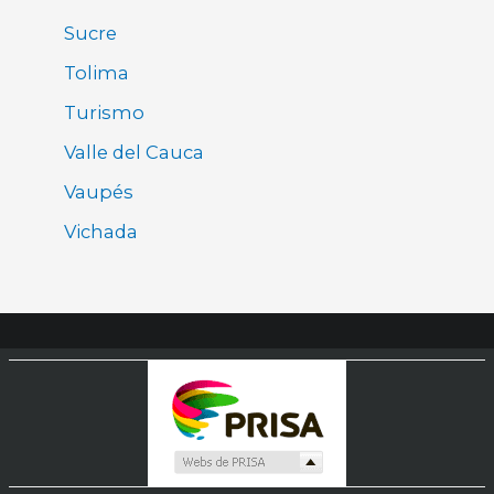
Sucre
Tolima
Turismo
Valle del Cauca
Vaupés
Vichada